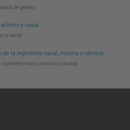
ásica de género
arítimo y naval
mo y naval
de la ingeniería naval, marina y náutica
 ingeniería naval, marina y náutica