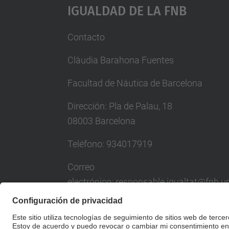
Igualdad De La FNB
Contacto
Clàudia Barahona Fuentes
Facultad de Náutica de Barcelona
Dirección: Pla de Palau, 18
08003 Barcelona
Teléfono
: 934017919
Correo
electrónico
: responsable.igualtat@fnb.u
Despacho
: E108
Formulario de contacto